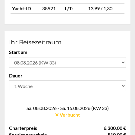
Yacht-ID
38921
L/T:
13,99 / 1,30
Ya
Ihr Reisezeitraum
Start am
Dauer
Sa. 08.08.2026 - Sa. 15.08.2026 (KW 33)
Verbucht
Charterpreis
6.300,00 €
Servicepauschale
510,00 €