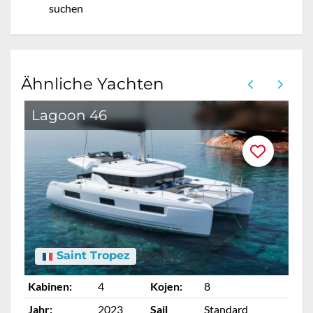
suchen
Ähnliche Yachten
Lagoon 46
Saint Tropez
Kabinen:
4
Kojen:
8
Ka
Jahr:
2023
Sail
Standard
Ja