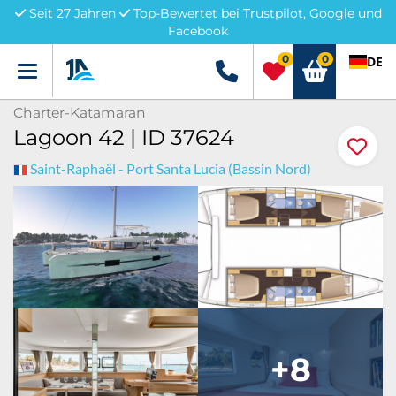
Seit 27 Jahren
Top-Bewertet bei Trustpilot, Google und
Facebook
0
0
DE
Menü
+49 5741 3222690
Charter-Katamaran
Lagoon 42 | ID 37624
Saint-Raphaël - Port Santa Lucia (Bassin Nord)
+8