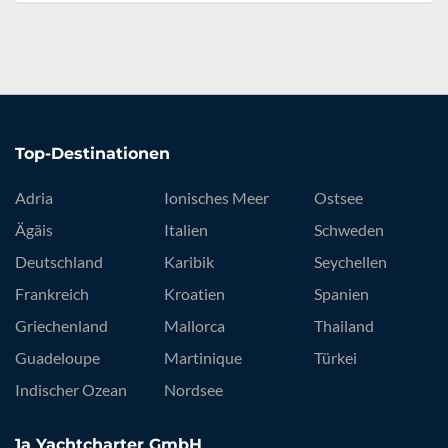
Top-Destinationen
Adria
Ionisches Meer
Ostsee
Ägäis
Italien
Schweden
Deutschland
Karibik
Seychellen
Frankreich
Kroatien
Spanien
Griechenland
Mallorca
Thailand
Guadeloupe
Martinique
Türkei
Indischer Ozean
Nordsee
1a Yachtcharter GmbH