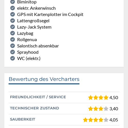
Biminitop
elektr. Ankerwinsch
GPS mit Kartenplotter im Cockpit
Lattengroßsegel
Lazy-Jack System
Lazybag
Rollgenua
Salontisch absenkbar
Sprayhood
WC (elektr.)
Bewertung des Vercharters
FREUNDLICHKEIT / SERVICE
4,50
TECHNISCHER ZUSTAND
3,40
SAUBERKEIT
4,05