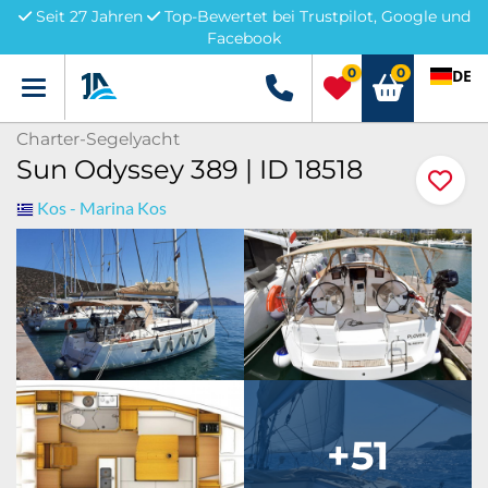
Seit 27 Jahren
Top-Bewertet bei Trustpilot, Google und
Facebook
0
0
DE
Menü
+49 5741 3222690
Charter-Segelyacht
Sun Odyssey 389 | ID 18518
Kos - Marina Kos
+51