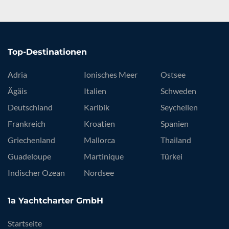
Top-Destinationen
Adria
Ionisches Meer
Ostsee
Ägäis
Italien
Schweden
Deutschland
Karibik
Seychellen
Frankreich
Kroatien
Spanien
Griechenland
Mallorca
Thailand
Guadeloupe
Martinique
Türkei
Indischer Ozean
Nordsee
1a Yachtcharter GmbH
Startseite