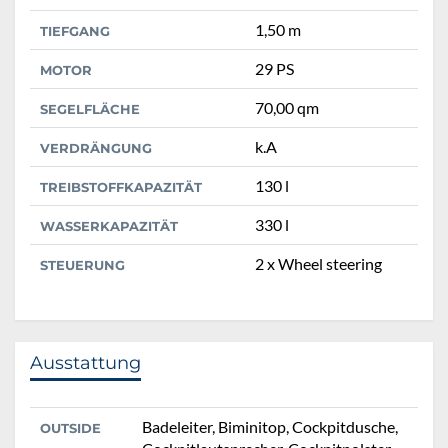
1,50 m
TIEFGANG
29 PS
MOTOR
70,00 qm
SEGELFLÄCHE
k.A
VERDRÄNGUNG
130 l
TREIBSTOFFKAPAZITÄT
330 l
WASSERKAPAZITÄT
2 x Wheel steering
STEUERUNG
Ausstattung
Badeleiter, Biminitop, Cockpitdusche,
OUTSIDE