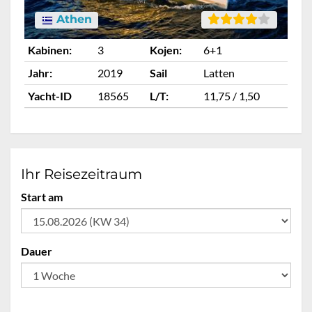
Athen
Kabinen:
3
Kojen:
6+1
Ka
Jahr:
2019
Sail
Latten
Ja
Yacht-ID
18565
L/T:
11,75 / 1,50
Ya
Ihr Reisezeitraum
Start am
Dauer