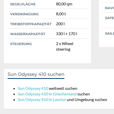
80,00 qm
SEGELFLÄCHE
NAV
8,00 t
VERDRÄNGUNG
SAFE
200 l
TREIBSTOFFKAPAZITÄT
330 l + 170 l
SAIL
WASSERKAPAZITÄT
2 x Wheel
STEUERUNG
steering
Sun Odyssey 410 suchen
Sun Odyssey 410
weltweit suchen
Sun Odyssey 410 in Griechenland
suchen
Sun Odyssey 410 in Lavrion
und Umgebung suchen