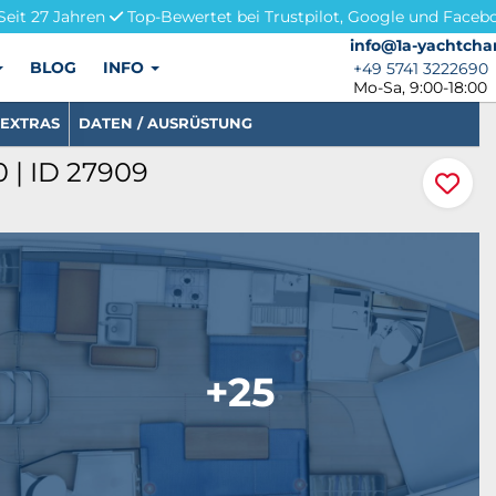
Seit 27 Jahren
Top-Bewertet bei Trustpilot, Google und Faceb
info@1a-yachtchar
info@1a-yachtcha
BLOG
INFO
+49 5741 3222690
+49 5741 3222690
Mo-Sa, 9:00-18:00
EXTRAS
DATEN / AUSRÜSTUNG
 | ID 27909
+25