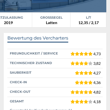
STZULASSUNG
GROSSSEGEL
L/T
2019
Latten
12,35 / 2,17
Bewertung des Vercharters
FREUNDLICHKEIT / SERVICE
4,73
TECHNISCHER ZUSTAND
3,82
SAUBERKEIT
4,27
CHECK-IN
4,36
CHECK-OUT
4,82
GESAMT
4,18