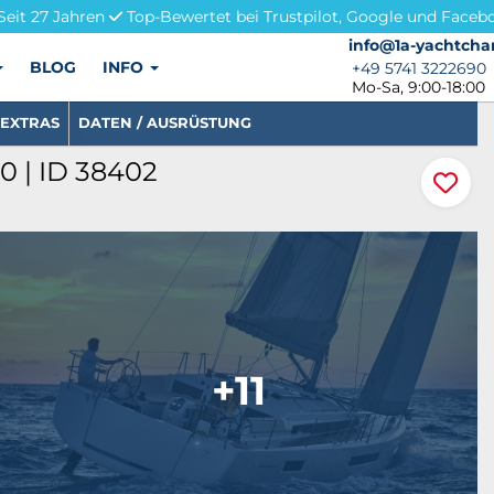
Seit 27 Jahren
Top-Bewertet bei Trustpilot, Google und Faceb
info@1a-yachtchar
info@1a-yachtcha
BLOG
INFO
+49 5741 3222690
+49 5741 3222690
Mo-Sa, 9:00-18:00
EXTRAS
DATEN / AUSRÜSTUNG
 | ID 38402
+11