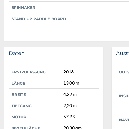
SPINNAKER
STAND UP PADDLE BOARD
Daten
Auss
2018
ERSTZULASSUNG
OUT
13,00 m
LÄNGE
4,29 m
BREITE
INSI
2,20 m
TIEFGANG
57 PS
MOTOR
NAV
90,30 qm
SEGELFLÄCHE