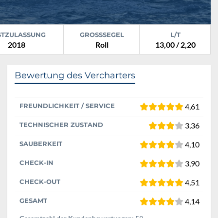
STZULASSUNG
GROSSSEGEL
L/T
2018
Roll
13,00 / 2,20
Bewertung des Vercharters
FREUNDLICHKEIT / SERVICE
4,61
TECHNISCHER ZUSTAND
3,36
SAUBERKEIT
4,10
CHECK-IN
3,90
CHECK-OUT
4,51
GESAMT
4,14