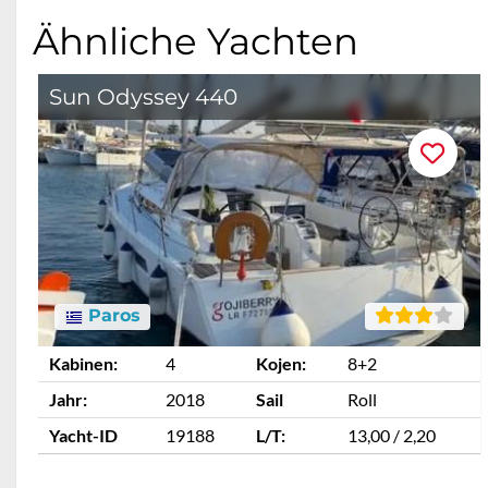
Ähnliche Yachten
Sun Odyssey 440
Paros
Kabinen:
4
Kojen:
8+2
Jahr:
2018
Sail
Roll
Yacht-ID
19188
L/T:
13,00 / 2,20