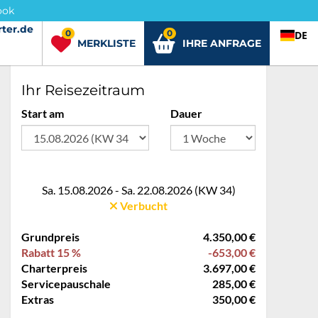
ook
ter.de
rter.de
0
0
DE
MERKLISTE
IHRE ANFRAGE
Ihr Reisezeitraum
Start am
Dauer
Sa. 15.08.2026 - Sa. 22.08.2026 (KW 34)
Verbucht
Grundpreis
4.350,00 €
Rabatt 15 %
-653,00 €
Charterpreis
3.697,00 €
Servicepauschale
285,00 €
Extras
350,00 €