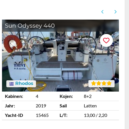
Sun Odyssey 440
Rhodos
Kabinen:
4
Kojen:
8+2
K
Jahr:
2019
Sail
Latten
J
Yacht-ID
15465
L/T:
13,00 / 2,20
Y