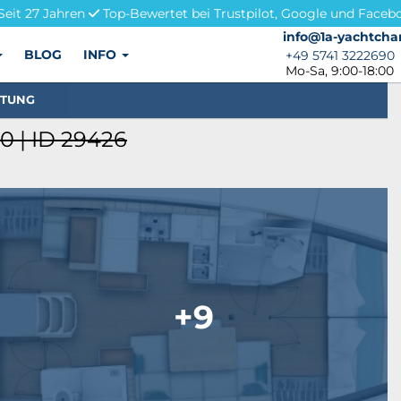
Seit 27 Jahren
Top-Bewertet bei Trustpilot, Google und Faceb
info@1a-yachtchar
info@1a-yachtcha
BLOG
INFO
+49 5741 3222690
+49 5741 3222690
Mo-Sa, 9:00-18:00
STUNG
 | ID 29426
+9