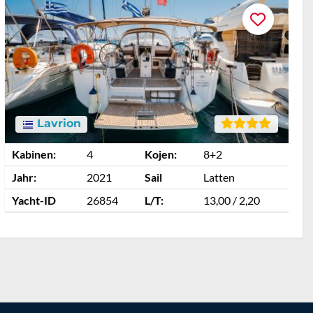
Lavrion
Kabinen:
4
Kojen:
8+2
K
Jahr:
2021
Sail
Latten
J
Yacht-ID
26854
L/T:
13,00 / 2,20
Y