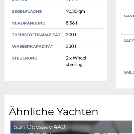
90,30 qm
SEGELFLÄCHE
NAV
8,56 t
VERDRÄNGUNG
200 l
TREIBSTOFFKAPAZITÄT
SAFE
330 l
WASSERKAPAZITÄT
2 x Wheel
STEUERUNG
steering
SAIL
Ähnliche Yachten
Sun Odyssey 440