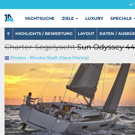
YACHTSUCHE
ZIELE
LUXURY
SPECIALS
HIGHLIGHTS / BEWERTUNG
LAYOUT
DATEN / AUSRÜ
Charter-Segelyacht
Sun Odyssey 440
Rhodos - Rhodos Stadt (Neue Marina)