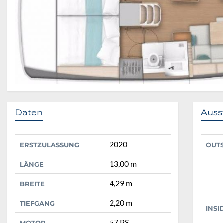
Daten
Auss
2020
ERSTZULASSUNG
OUT
13,00 m
LÄNGE
4,29 m
BREITE
2,20 m
TIEFGANG
INSI
57 PS
MOTOR