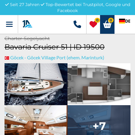
Seit 27 Jahren
Top-Bewertet bei Trustpilot, Google und
Facebook
0
0
DE
Menü
+49 5741 3222690
Charter-Segelyacht
Bavaria Cruiser 51 | ID 19500
Göcek - Göcek Village Port (ehem. Marinturk)
+7