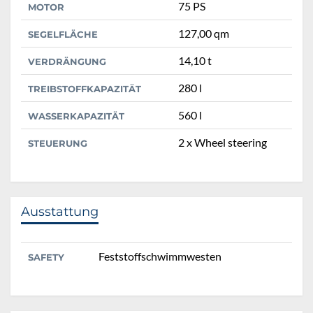
75 PS
MOTOR
127,00 qm
SEGELFLÄCHE
14,10 t
VERDRÄNGUNG
280 l
TREIBSTOFFKAPAZITÄT
560 l
WASSERKAPAZITÄT
2 x Wheel steering
STEUERUNG
Ausstattung
Feststoffschwimmwesten
SAFETY