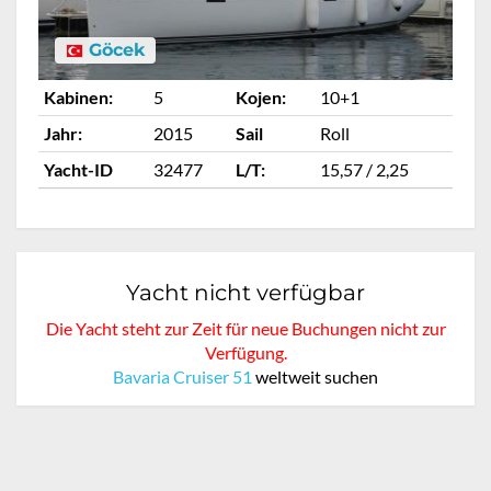
Göcek
Kabinen:
5
Kojen:
10+1
Ka
Jahr:
2015
Sail
Roll
Ja
Yacht-ID
32477
L/T:
15,57 / 2,25
Ya
Yacht nicht verfügbar
Die Yacht steht zur Zeit für neue Buchungen nicht zur
Verfügung.
Bavaria Cruiser 51
weltweit suchen