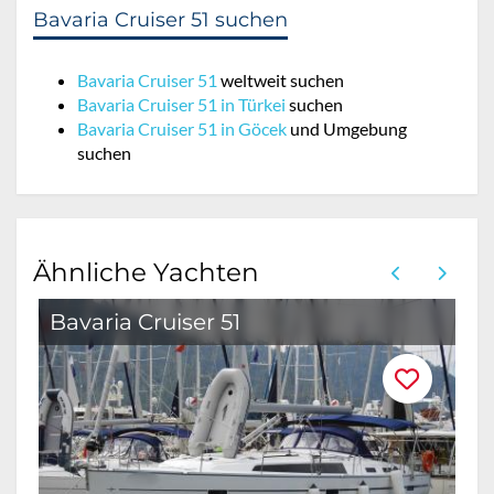
Bavaria Cruiser 51 suchen
Bavaria Cruiser 51
weltweit suchen
Bavaria Cruiser 51 in Türkei
suchen
Bavaria Cruiser 51 in Göcek
und Umgebung
suchen
Ähnliche Yachten
Bavaria Cruiser 51
B