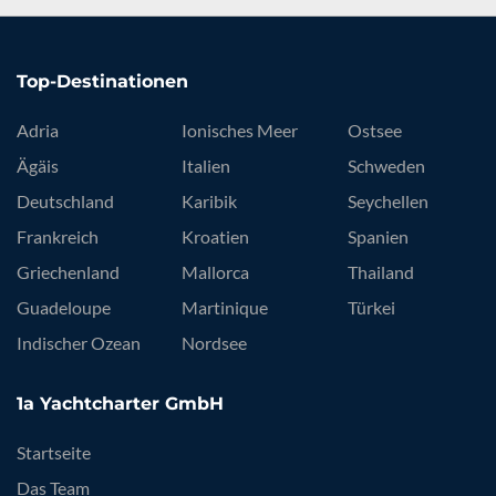
Top-Destinationen
Adria
Ionisches Meer
Ostsee
Ägäis
Italien
Schweden
Deutschland
Karibik
Seychellen
Frankreich
Kroatien
Spanien
Griechenland
Mallorca
Thailand
Guadeloupe
Martinique
Türkei
Indischer Ozean
Nordsee
1a Yachtcharter GmbH
Startseite
Das Team