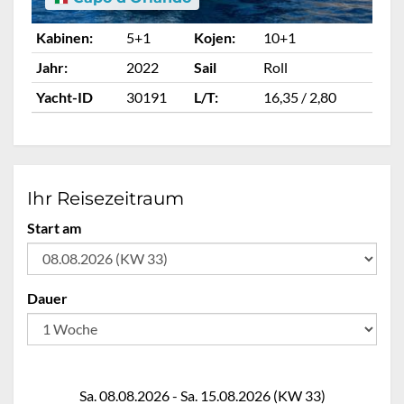
Kabinen:
5+1
Kojen:
10+1
Ka
Jahr:
2022
Sail
Roll
Ja
Yacht-ID
30191
L/T:
16,35 / 2,80
Ya
Ihr Reisezeitraum
Start am
Dauer
Sa. 08.08.2026 - Sa. 15.08.2026 (KW 33)