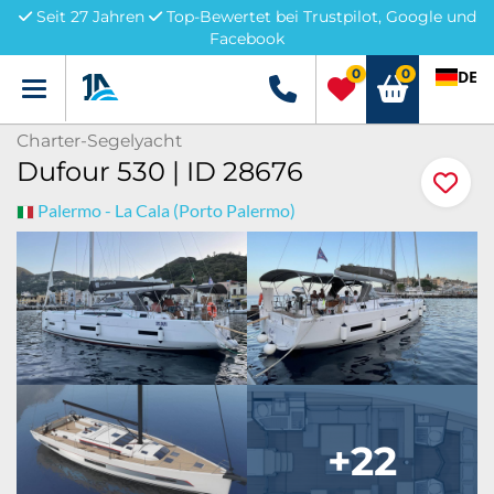
Seit 27 Jahren
Top-Bewertet bei Trustpilot, Google und
Facebook
0
0
DE
Menü
+49 5741 3222690
Charter-Segelyacht
Dufour 530 | ID 28676
Palermo - La Cala (Porto Palermo)
+22