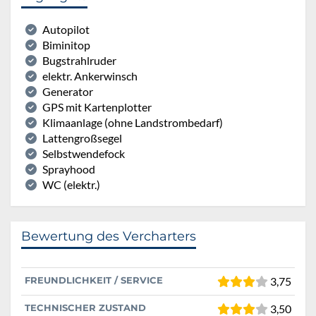
Autopilot
Biminitop
Bugstrahlruder
elektr. Ankerwinsch
Generator
GPS mit Kartenplotter
Klimaanlage (ohne Landstrombedarf)
Lattengroßsegel
Selbstwendefock
Sprayhood
WC (elektr.)
Bewertung des Vercharters
FREUNDLICHKEIT / SERVICE
3,75
TECHNISCHER ZUSTAND
3,50