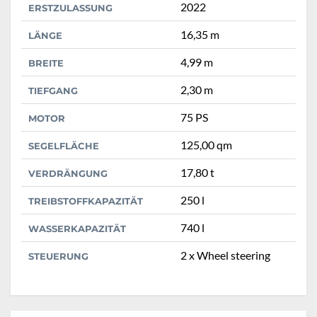
2022
ERSTZULASSUNG
16,35 m
LÄNGE
4,99 m
BREITE
2,30 m
TIEFGANG
75 PS
MOTOR
125,00 qm
SEGELFLÄCHE
17,80 t
VERDRÄNGUNG
250 l
TREIBSTOFFKAPAZITÄT
740 l
WASSERKAPAZITÄT
2 x Wheel steering
STEUERUNG