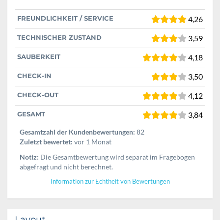
FREUNDLICHKEIT / SERVICE
4,26
TECHNISCHER ZUSTAND
3,59
SAUBERKEIT
4,18
CHECK-IN
3,50
CHECK-OUT
4,12
GESAMT
3,84
Gesamtzahl der Kundenbewertungen:
82
Zuletzt bewertet:
vor 1 Monat
Notiz:
Die Gesamtbewertung wird separat im Fragebogen
abgefragt und nicht berechnet.
Information zur Echtheit von Bewertungen
Layout