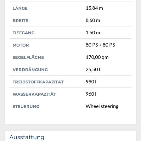
15,84 m
LÄNGE
8,60 m
BREITE
1,50 m
TIEFGANG
80 PS + 80 PS
MOTOR
170,00 qm
SEGELFLÄCHE
25,50 t
VERDRÄNGUNG
990 l
TREIBSTOFFKAPAZITÄT
960 l
WASSERKAPAZITÄT
Wheel steering
STEUERUNG
Ausstattung