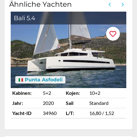
Ähnliche Yachten
Bali 5.4
Punta Asfodeli
Kabinen:
5+2
Kojen:
10+2
Ka
Jahr:
2020
Sail
Standard
Ja
Yacht-ID
34960
L/T:
16,80 / 1,52
Ya