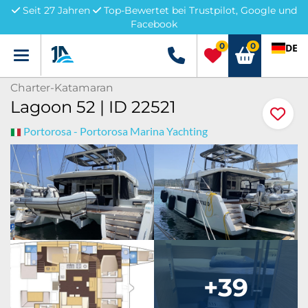
Seit 27 Jahren
Top-Bewertet bei Trustpilot, Google und
Facebook
0
0
DE
Menü
+49 5741 3222690
Charter-Katamaran
Lagoon 52 | ID 22521
Portorosa - Portorosa Marina Yachting
+39