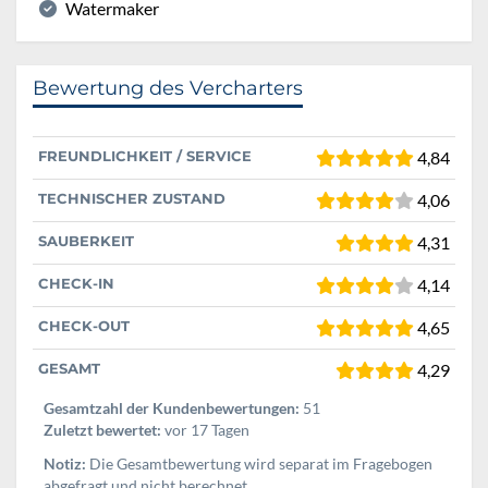
Watermaker
Bewertung des Vercharters
FREUNDLICHKEIT / SERVICE
4,84
TECHNISCHER ZUSTAND
4,06
SAUBERKEIT
4,31
CHECK-IN
4,14
CHECK-OUT
4,65
GESAMT
4,29
Gesamtzahl der Kundenbewertungen:
51
Zuletzt bewertet:
vor 17 Tagen
Notiz:
Die Gesamtbewertung wird separat im Fragebogen
abgefragt und nicht berechnet.