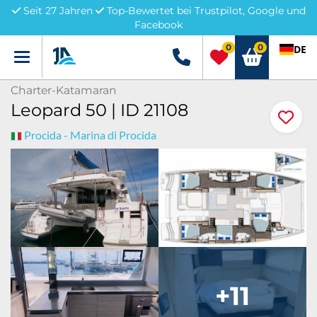
Seit 27 Jahren
Top-Bewertet bei Trustpilot, Google und
Facebook
0
0
DE
Menü
+49 5741 3222690
Charter-Katamaran
Leopard 50 | ID 21108
Procida - Marina di Procida
+11