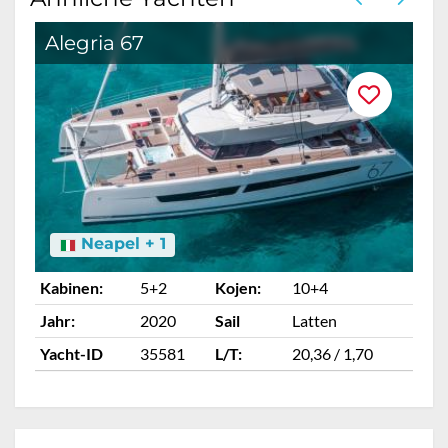
Alegria 67
Neapel + 1
Kabinen:
5+2
Kojen:
10+4
Ka
Jahr:
2020
Sail
Latten
Ja
Yacht-ID
35581
L/T:
20,36 / 1,70
Ya