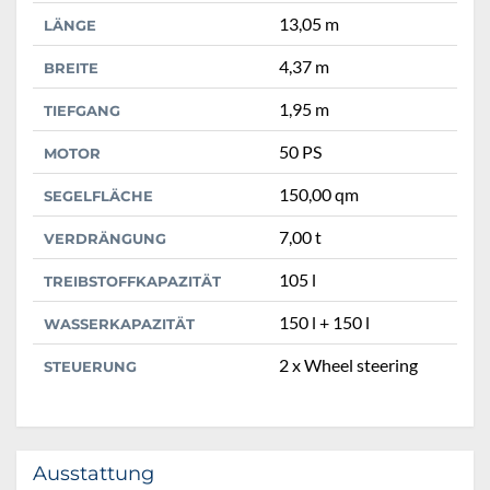
13,05 m
LÄNGE
4,37 m
BREITE
1,95 m
TIEFGANG
50 PS
MOTOR
150,00 qm
SEGELFLÄCHE
7,00 t
VERDRÄNGUNG
105 l
TREIBSTOFFKAPAZITÄT
150 l + 150 l
WASSERKAPAZITÄT
2 x Wheel steering
STEUERUNG
Ausstattung