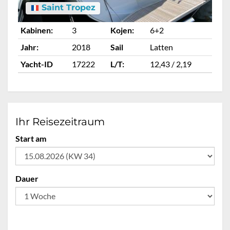
Saint Tropez
Kabinen:
3
Kojen:
6+2
Ka
Jahr:
2018
Sail
Latten
Ja
Yacht-ID
17222
L/T:
12,43 / 2,19
Ya
Ihr Reisezeitraum
Start am
Dauer