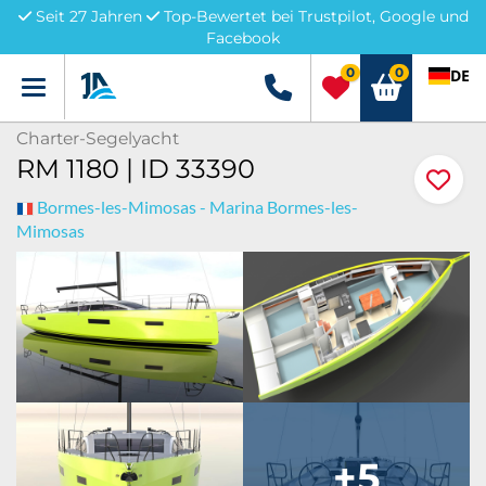
Seit 27 Jahren
Top-Bewertet bei Trustpilot, Google und
Facebook
0
0
DE
Menü
+49 5741 3222690
Charter-Segelyacht
RM 1180 | ID 33390
Bormes-les-Mimosas - Marina Bormes-les-
Mimosas
+5