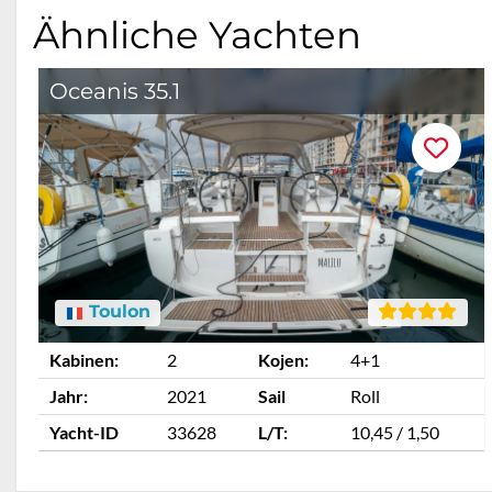
Ähnliche Yachten
Oceanis 35.1
Toulon
Kabinen:
2
Kojen:
4+1
Jahr:
2021
Sail
Roll
Yacht-ID
33628
L/T:
10,45 / 1,50