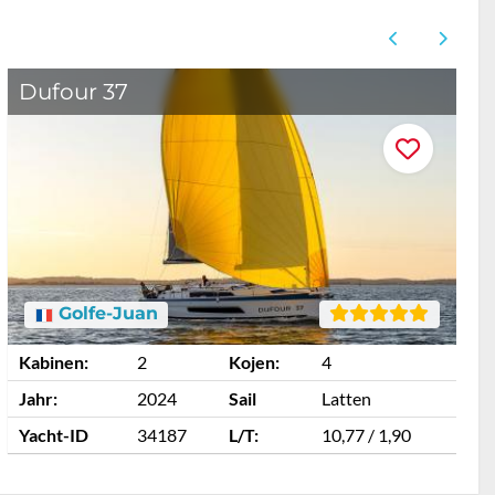
Dufour 37
D
Golfe-Juan
Kabinen:
2
Kojen:
4
K
Jahr:
2024
Sail
Latten
J
Yacht-ID
34187
L/T:
10,77 / 1,90
Y