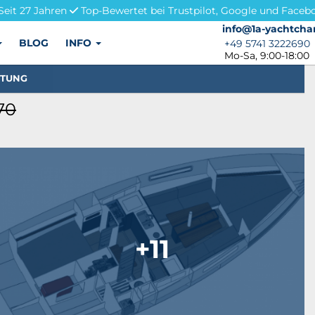
Seit 27 Jahren
Top-Bewertet bei Trustpilot, Google und Faceb
info@1a-yachtchar
info@1a-yachtcha
BLOG
INFO
+49 5741 3222690
+49 5741 3222690
Mo-Sa, 9:00-18:00
STUNG
70
+11