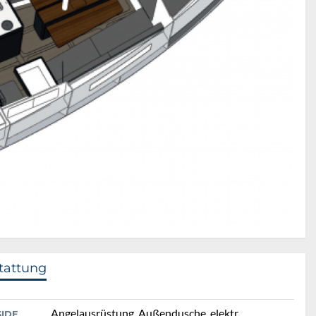
tattung
Angelausrüstung, Außendusche, elektr.
SIDE