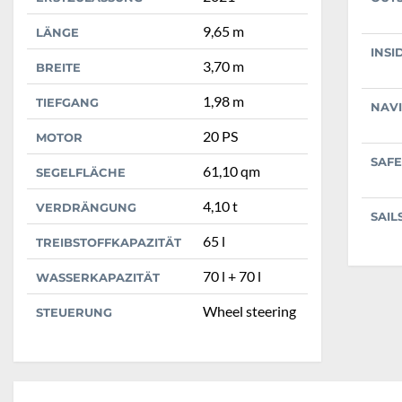
9,65 m
LÄNGE
INSI
3,70 m
BREITE
1,98 m
TIEFGANG
NAV
20 PS
MOTOR
SAFE
61,10 qm
SEGELFLÄCHE
4,10 t
VERDRÄNGUNG
SAIL
65 l
TREIBSTOFFKAPAZITÄT
70 l + 70 l
WASSERKAPAZITÄT
Wheel steering
STEUERUNG