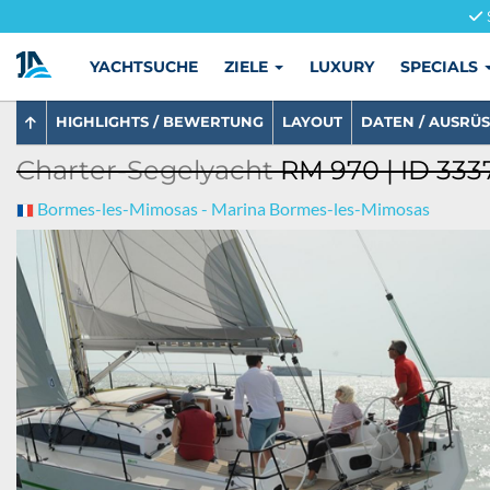
YACHTSUCHE
ZIELE
LUXURY
SPECIALS
HIGHLIGHTS / BEWERTUNG
LAYOUT
DATEN / AUSRÜ
Charter-Segelyacht
RM 970 | ID 333
Bormes-les-Mimosas - Marina Bormes-les-Mimosas