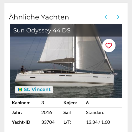
Ähnliche Yachten
Sun Odyssey 44 DS
D
St. Vincent
Kabinen:
3
Kojen:
6
Ka
Jahr:
2016
Sail
Standard
Ja
Yacht-ID
33704
L/T:
13,34 / 1,60
Ya