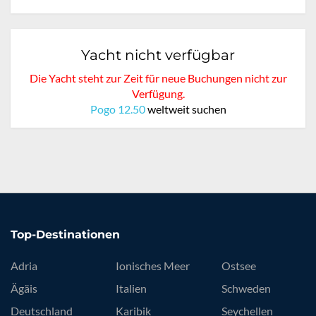
Yacht nicht verfügbar
Die Yacht steht zur Zeit für neue Buchungen nicht zur
Verfügung.
Pogo 12.50
weltweit suchen
Top-Destinationen
Adria
Ionisches Meer
Ostsee
Ägäis
Italien
Schweden
Deutschland
Karibik
Seychellen