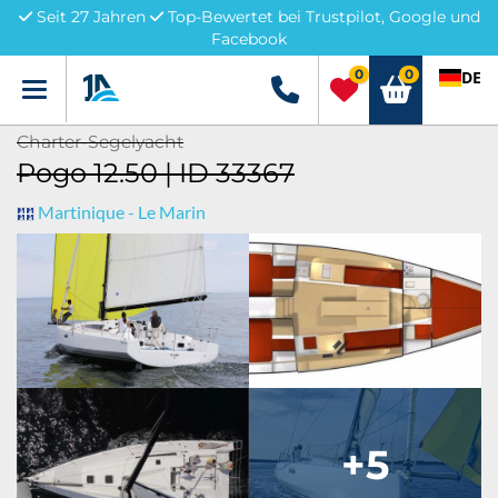
Seit 27 Jahren
Top-Bewertet bei Trustpilot, Google und
Facebook
0
0
DE
Menü
+49 5741 3222690
Charter-Segelyacht
Pogo 12.50 | ID 33367
Martinique - Le Marin
+5