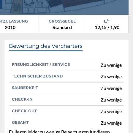
STZULASSUNG
GROSSSEGEL
L/T
2010
Standard
12,15 / 1,90
Bewertung des Vercharters
FREUNDLICHKEIT / SERVICE
Zu wenige
TECHNISCHER ZUSTAND
Zu wenige
SAUBERKEIT
Zu wenige
CHECK-IN
Zu wenige
CHECK-OUT
Zu wenige
GESAMT
Zu wenige
Es liegen leider zu wenige Bewertungen für diesen