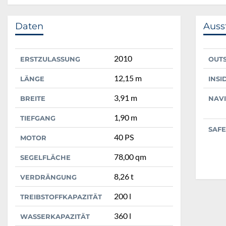
Daten
Auss
2010
ERSTZULASSUNG
OUT
12,15 m
LÄNGE
INSI
3,91 m
BREITE
NAV
1,90 m
TIEFGANG
SAFE
40 PS
MOTOR
78,00 qm
SEGELFLÄCHE
8,26 t
VERDRÄNGUNG
200 l
TREIBSTOFFKAPAZITÄT
360 l
WASSERKAPAZITÄT