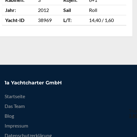
Jahr:
2012
Sail
Roll
J
Yacht-ID
38969
L/T:
14,40 / 1,60
Y
1a Yachtcharter GmbH
Startseite
Das Team
Blog
Impressum
Datenschutzerklärung