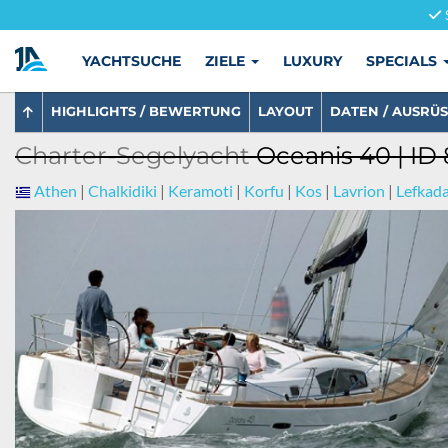
YACHTSUCHE
ZIELE
LUXURY
SPECIALS
HIGHLIGHTS / BEWERTUNG
LAYOUT
DATEN / AUSRÜ
Charter-Segelyacht
Oceanis 40 | ID
Athen
|
Chalkidiki
|
Keramoti
|
Korfu
|
Kos
|
Lavrion
|
Lefkad