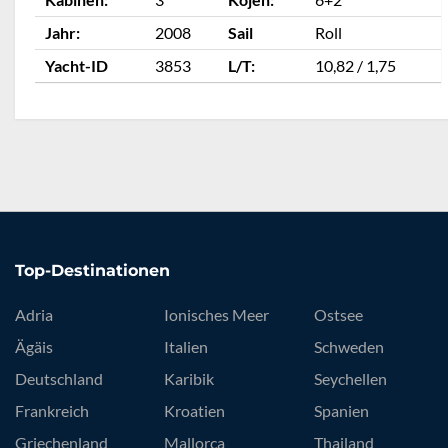
Jahr:
2008
Sail
Roll
Yacht-ID
3853
L/T:
10,82 / 1,75
Top-Destinationen
Adria
Ionisches Meer
Ostsee
Ägäis
Italien
Schweden
Deutschland
Karibik
Seychellen
Frankreich
Kroatien
Spanien
Griechenland
Mallorca
Thailand