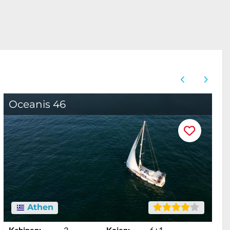
Oceanis 46
O
Athen
Kabinen:
3
Kojen:
6+1
K