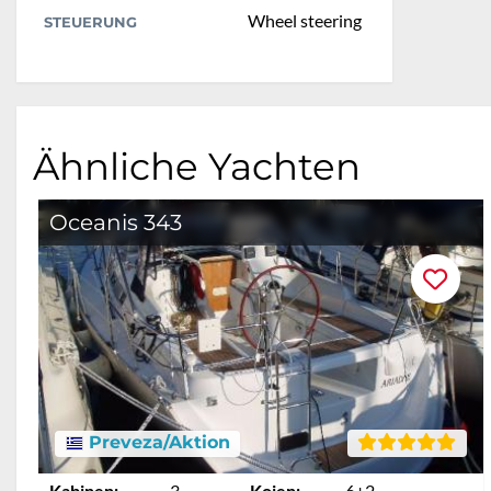
Wheel steering
STEUERUNG
Ähnliche Yachten
Oceanis 343
Preveza/Aktion
Kabinen:
3
Kojen:
6+2