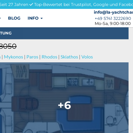
Seit 27 Jahren
Top-Bewertet bei Trustpilot, Google und Faceb
info@1a-yachtchar
info@1a-yachtcha
BLOG
INFO
+49 5741 3222690
+49 5741 3222690
Mo-Sa, 9:00-18:00
STUNG
 8050
a
|
Mykonos
|
Paros
|
Rhodos
|
Skiathos
|
Volos
+6