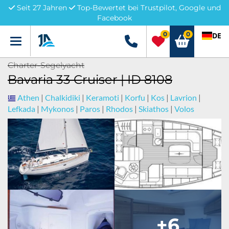
Seit 27 Jahren
Top-Bewertet bei Trustpilot, Google und
Facebook
0
0
DE
Menü
+49 5741 3222690
Charter-Segelyacht
Bavaria 33 Cruiser | ID 8108
Athen
|
Chalkidiki
|
Keramoti
|
Korfu
|
Kos
|
Lavrion
|
Lefkada
|
Mykonos
|
Paros
|
Rhodos
|
Skiathos
|
Volos
+6