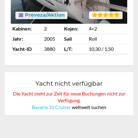
Preveza/Aktion
Kabinen:
2
Kojen:
4+2
Ka
Jahr:
2005
Sail
Roll
Ja
Yacht-ID
3880
L/T:
10,30 / 1,50
Ya
Yacht nicht verfügbar
Die Yacht steht zur Zeit für neue Buchungen nicht zur
Verfügung.
Bavaria 33 Cruiser
weltweit suchen