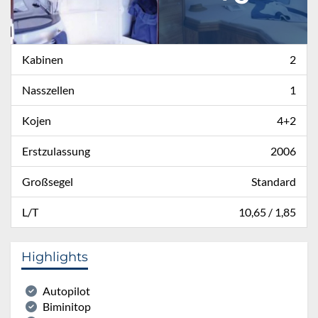
Kabinen
2
Nasszellen
1
Kojen
4+2
Erstzulassung
2006
Großsegel
Standard
L/T
10,65 / 1,85
Highlights
Autopilot
Biminitop