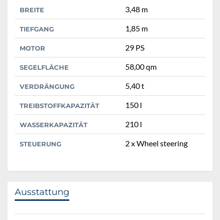
3,48 m
BREITE
1,85 m
TIEFGANG
29 PS
MOTOR
58,00 qm
SEGELFLÄCHE
5,40 t
VERDRÄNGUNG
150 l
TREIBSTOFFKAPAZITÄT
210 l
WASSERKAPAZITÄT
2 x Wheel steering
STEUERUNG
Ausstattung