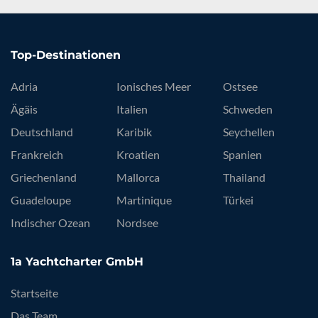
Top-Destinationen
Adria
Ionisches Meer
Ostsee
Ägäis
Italien
Schweden
Deutschland
Karibik
Seychellen
Frankreich
Kroatien
Spanien
Griechenland
Mallorca
Thailand
Guadeloupe
Martinique
Türkei
Indischer Ozean
Nordsee
1a Yachtcharter GmbH
Startseite
Das Team